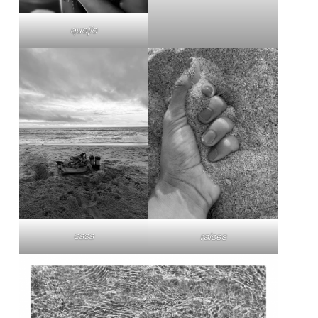
quejío
casa
raíces